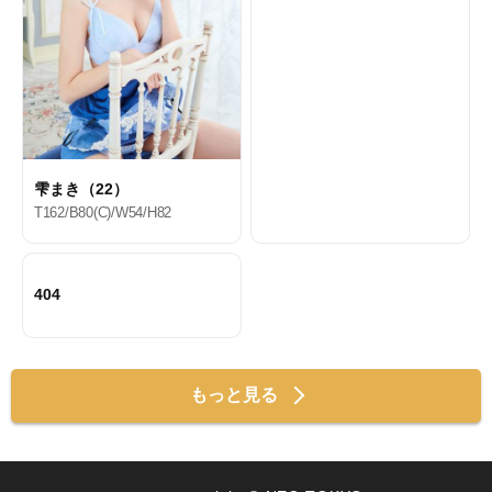
雫まき（22）
T162/B80(C)/W54/H82
404
もっと見る