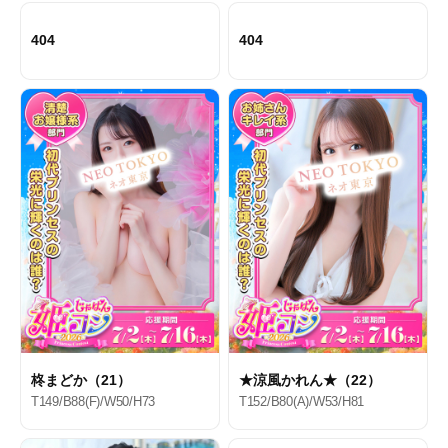
404
404
柊まどか（21）
★涼風かれん★（22）
T149/B88(F)/W50/H73
T152/B80(A)/W53/H81