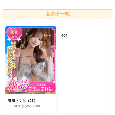
女の子一覧
404
春風さくら（21）
T157/B97(G)/W55/H81