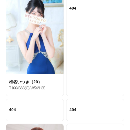
404
椎名いつき（20）
T166/B83(C)/W54/H85
404
404